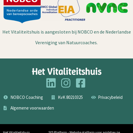
Het Vitaliteitshuis is aangesloten bij NOBCO en de Nederlandse
Vereniging van Natuurcoaches.
Het Vitaliteitshuis
NOBCO Coaching
KvK 80210325
Privacybeleid
Algemene voorwaarden
Het Vitaliteitshuis
SYS Platform - Website platform voor ambitieuze